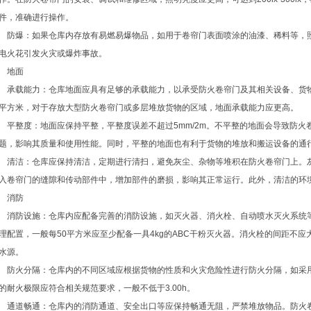
件，准确进行操作。
防爆：如果仓库内存放有易燃易爆物品，如用于卷帘门表面喷涂的油漆、稀料等，
电火花引发火灾或爆炸事故。
地面
承载能力：仓库地面应具有足够的承载能力，以承受防火卷帘门及其相关设备、货物
平方米，对于存放大型防火卷帘门或多层堆放货物的区域，地面承载能力应更高。
平整度：地面应保持平整，平整度误差不超过5mm/2m。不平整的地面会导致防火
题，影响其质量和使用性能。同时，平整的地面也有利于货物的堆放和搬运设备的通
清洁：仓库应保持清洁，定期进行清扫，避免灰尘、杂物等堆积在防火卷帘门上。
入卷帘门的缝隙和传动部件中，增加部件的磨损，影响其正常运行。此外，清洁的环
消防
消防设施：仓库内应配备完善的消防设施，如灭火器、消火栓、自动喷水灭火系统
理配置，一般每50平方米应至少配备一具4kg的ABC干粉灭火器。消火栓的间距不应
水源。
防火分隔：仓库内的不同区域应根据货物的性质和火灾危险性进行防火分隔，如采
的耐火极限应符合相关规范要求，一般不低于3.00h。
通道畅通：仓库内的消防通道、安全出口等应保持畅通无阻，严禁堆放物品。防火卷