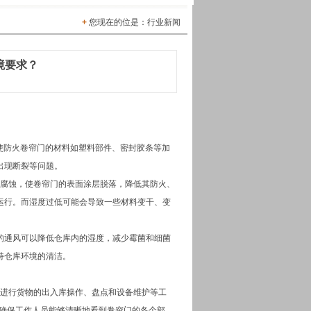
+
您现在的位是：行业新闻
境要求？
】
使防火卷帘门的材料如塑料部件、密封胶条等加
出现断裂等问题。
锈腐蚀，使卷帘门的表面涂层脱落，降低其防火、
运行。而湿度过低可能会导致一些材料变干、变
的通风可以降低仓库内的湿度，减少霉菌和细菌
持仓库环境的清洁。
员进行货物的出入库操作、盘点和设备维护等工
x，确保工作人员能够清晰地看到卷帘门的各个部