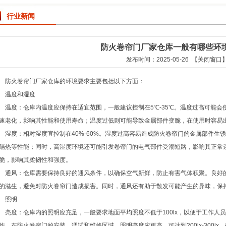
行业新闻
防火卷帘门厂家仓库一般有哪些环
发布时间：2025-05-26
【关闭窗口
防火卷帘门厂家仓库的环境要求主要包括以下方面：
温度和湿度
温度：仓库内温度应保持在适宜范围，一般建议控制在5℃-35℃。温度过高可能会
速老化，影响其性能和使用寿命；温度过低则可能导致金属部件变脆，在使用时容易
湿度：相对湿度宜控制在40%-60%。湿度过高容易造成防火卷帘门的金属部件生
隔热等性能；同时，高湿度环境还可能引发卷帘门的电气部件受潮短路，影响其正常
脆，影响其柔韧性和强度。
通风：仓库需要保持良好的通风条件，以确保空气新鲜，防止有害气体积聚。良好
的滋生，避免对防火卷帘门造成损害。同时，通风还有助于散发可能产生的异味，保
照明
亮度：仓库内的照明应充足，一般要求地面平均照度不低于100lx，以便于工作人
作。在防火卷帘门的安装、调试和维修区域，照明亮度应更高，可达到200lx-300l