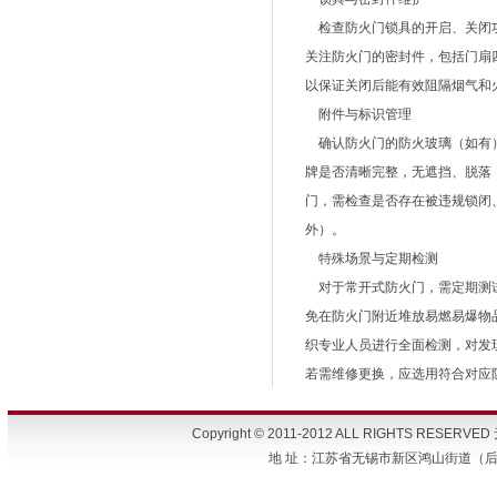
检查防火门锁具的开启、关闭功
关注防火门的密封件，包括门扇
以保证关闭后能有效阻隔烟气和
附件与标识管理
确认防火门的防火玻璃（如有）
牌是否清晰完整，无遮挡、脱落
门，需检查是否存在被违规锁闭
外）。
特殊场景与定期检测
对于常开式防火门，需定期测试
免在防火门附近堆放易燃易爆物
织专业人员进行全面检测，对发
若需维修更换，应选用符合对应
Copyright © 2011-2012 ALL RIGHTS 
地 址：江苏省无锡市新区鸿山街道（后宅） 