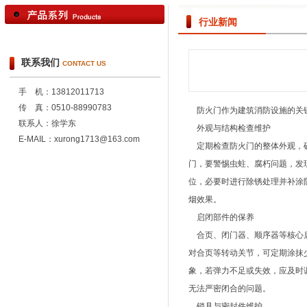
行业新闻
联系我们
CONTACT US
手 机：13812011713
传 真：0510-88990783
防火门作为建筑消防设施的关键
联系人：徐学东
外观与结构检查维护
E-MAIL：xurong1713@163.com
定期检查防火门的整体外观，确
门，要警惕虫蛀、腐朽问题，发
位，必要时进行除锈处理并补涂
烟效果。
启闭部件的保养
合页、闭门器、顺序器等核心启
对合页等转动关节，可定期涂抹
象，若弹力不足或失效，应及时
无法严密闭合的问题。
锁具与密封件维护