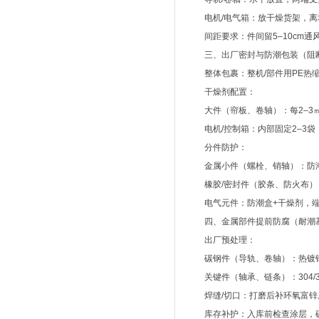
电机/电气箱：放干燥货架，离墙
间距要求：件间留5–10cm通风
三、出厂密封与防潮包装（阻
整体包裹：整机/部件用PE热缩
干燥剂配置：
大件（帘板、卷轴）：每2–3㎡
电机/控制箱：内部固定2–3袋
分件防护：
金属小件（螺栓、销轴）：防潮
橡胶/密封件（胶条、防火布）
电气元件：防潮盒+干燥剂，端
四、金属部件提前防腐（耐潮
出厂预处理：
碳钢件（导轨、卷轴）：热镀锌
关键件（轴承、链条）：304/
焊缝/切口：打磨后补环氧富锌
库存补护：入库前检查涂层，磕