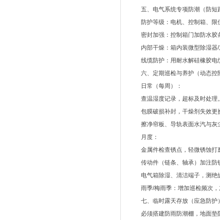
五、电气系统专项防潮（防短路
防护等级：电机、控制箱、限位开关
密封加强：控制箱门加防水胶条
内部干燥：箱内装微型除湿器/
线缆防护：用耐水解硅橡胶电缆
六、定期巡检与养护（动态控
日常（每周）：
查温湿度记录，超标及时处理
包膜破损补封，干燥剂失效更
擦净帘板、导轨表面水汽与灰
月度：
金属件检查锈点，轻微锈蚀打
传动件（链条、轴承）加注防
电气箱除湿、清洁端子，测绝缘
雨季/梅雨季：增加巡检频次，
七、临时露天存放（应急防护
必须搭建防雨防潮棚，地面垫防