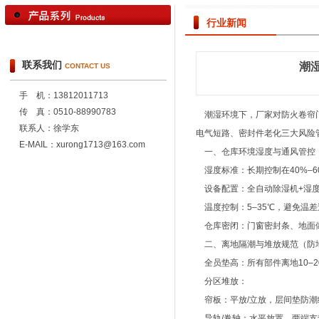
行业新闻
联系我们
潮
CONTACT US
手 机：13812011713
传 真：0510-88990783
潮湿环境下，厂家对防火卷帘门
联系人：徐学东
电气短路、密封件老化三大风险
E-MAIL：xurong1713@163.com
一、仓库环境湿度与通风管控
湿度标准：长期控制在40%–60
设备配置：全自动除湿机+湿度
温度控制：5–35℃，避免温
仓库密闭：门窗密封条、地面做
二、离地隔潮与堆放规范（防
全员垫高：所有部件离地10–2
分区堆放：
帘板：平放/立放，层间垫防潮
导轨/卷轴：水平放置，两端支